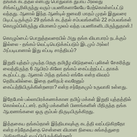
தங்கக் கடத்தல் என்பது பொதுவாக துபாய் அல்லது
சிங்கப்பூரிலிருந்து வரும் பயணிகளாலேயே மேற்கொள்ளப்பட்டு
வந்தது. ஆனால் இந்த ஆண்டில் ஜனவரி மாதம் முதல் இதுவரை
பிடிபட்டிருக்கும் 29 தங்கக் கடத்தல் சம்பவங்களில் 22 சம்பவங்கள்
கொழும்பிலிருந்து விமானம் மூலம் வந்த பயணிகளிடமிருந்துதான்.!
கொழும்பைப் பொறுத்தவரையில் அது தங்க வியாபாரம் நடக்கும்
இல்லை - தங்கம் வெட்டியெடுக்கப்படும் இடமும் அல்ல!
அப்படியானால் இது எப்படி சாத்தியம்?
இறுதி யுத்தம் முடிந்த பிறகு தமிழீழ விடுதலைப் புலிகள் சேகரித்து
வைத்திருந்த 6 ஆயிரம் கிலோ தங்கம் கைப்பற்றப்பட்டதாகக்
கூறப்பட்டது. ஆனால் அந்த தங்கம் எங்கே என்ற விவரம்
தெரியவில்லை. இதை தனிநபர் எவரேனும்
கைப்பற்றியிருக்கின்றனரா? என்ற சந்தேகமும் உருவாகி உள்ளது.
இதேபோல் பல்லாயிரக்கணக்கான தமிழ் மக்கள் இறுதி யுத்தத்தில்
கொல்லப்பட்டனர். தமிழ் மக்களின் பிணங்களின் மீதிருந்த தங்க
ஆபரணங்களை ஒரு கும்பல் திருடியிருக்கிறது.
இத்தகைய தங்கம்தான் இந்தியாவுக்கு கடத்தி வரப்படுகிறதோ
என்ற சந்தேகத்தை சென்னை விமான நிலைய சுங்கத்துறை
அதிகாரிகள் எழுப்பியிருக்கின்றனர்.