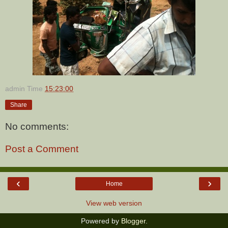
admin
Time
15:23:00
Share
No comments:
Post a Comment
‹
›
Home
View web version
Powered by
Blogger
.