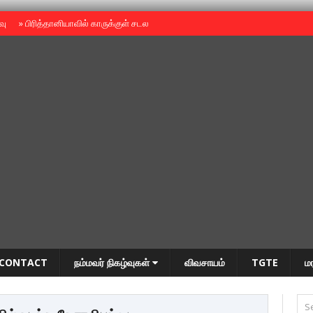
ைவு
»
பிரித்தானியாவில் காருக்குள் சடலம் -தமிழருடையதா ?
»
தியாகதீபம் அன்னை
CONTACT
நம்மவர் நிகழ்வுகள்
விவசாயம்
TGTE
ம