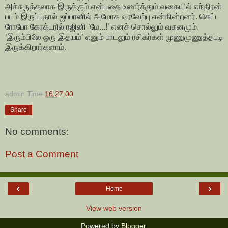
அச்சுருத்தலாக இருக்கும் என்பதை உணர்த்தும் வகையில் எந்திரன்
படம் இருப்பதால் ஜப்பானில் அமோக வரவேற்பு என்கின்றனர். கெட்ட
ரோபோ கேரக்டரில் ரஜினி ‘மே...!’ எனச் சொல்லும் வசனமும்,
’இரும்பிலே ஒரு இதயம்’ எனும் பாடலும் ரசிகர்கள் முணுமுணுத்தபடி
இருக்கிறார்களாம்.
admin
Time
16:27:00
Share
No comments:
Post a Comment
‹
›
Home
View web version
Powered by
Blogger
.