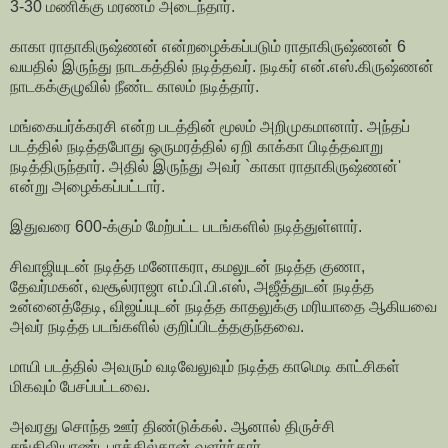
3-30 மணிக்கு மரணம் அடைந்தார்.
காகா ராதாகிருஷ்ணன் என்றழைக்கப்படும் ராதாகிருஷ்ணன் 6
வயதில் இருந்து நாடகத்தில் நடித்தவர். நடிகர் என்.எஸ்.கிருஷ்ணன்
நாடகக்குழுவில் நீண்ட காலம் நடித்தார்.
மங்கையர்க்கரசி என்ற படத்தின் மூலம் அறிமுகமானார். அந்தப்
படத்தில் நடித்தபோது ஒருமரத்தில் ஏறி காக்கா பிடித்தவாறு
நடித்திருந்தார். அதில் இருந்து அவர் `காகா ராதாகிருஷ்ணன்'
என்று அழைக்கப்பட்டார்.
இதுவரை 600-க்கும் மேற்பட்ட படங்களில் நடித்துள்ளார்.
சிவாஜியுடன் நடித்த மனோகரா, கமலுடன் நடித்த குணா,
தேவர்மகன், வசூல்ராஜா எம்.பி.பி.எஸ், அஜீத்துடன் நடித்த
உன்னைத்தேடி, விஜய்யுடன் நடித்த காதலுக்கு மரியாதை ஆகியவை
அவர் நடித்த படங்களில் குறிப்பிடத்தகுந்தவை.
மாயி படத்தில் அவரும் வடிவேலுவும் நடித்த காமெடி காட்சிகள்
மிகவும் பேசப்பட்டவை.
அவரது சொந்த ஊர் திண்டுக்கல். ஆனால் திருச்சி
சங்கிலியாண்டபுரத்தில்தான் வளர்ந்தார்.