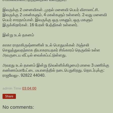
இவருக்கு 2 மனைவிகள். முதல் மனைவி பெயர் விசாலாட்சி.
இவருக்கு 2 மகன்களும், 4 மகள்களும் உள்ளனர். 2-வது மனைவி
பெயர் சாரதாம்பாள். இவருக்கு ஒரு மகனும், ஒரு மகளும்
இருக்கிறார்கள். 16 பேரன் பேத்திகள் உள்ளனர்.
இன்று உடல் தகனம்
காகா ராதாகிருஷ்ணனின் உடல் பொதுமக்கள் அஞ்சலி
செலுத்துவதற்காக தியாகராயநகர் சிங்காரம் தெருவில் உள்ள
அவருடைய வீட்டில் வைக்கப்பட்டுள்ளது.
அவரது உடல் தகனம் இன்று (வெள்ளிக்கிழமை) மாலை 3 மணிக்கு
கண்ணம்மாபேட்டை மயானத்தில் நடைபெறுகிறது. தொடர்புக்கு:
ராஜவேலு-. 92822 44040.
admin
Time
03:04:00
Share
No comments: