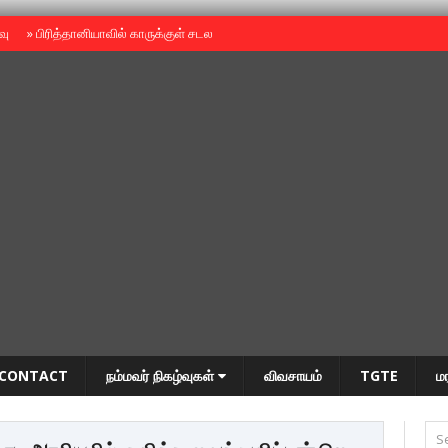
ைவு
»
பிரித்தானியாவில் காருக்குள் சடலம் -தமிழருடையதா ?
»
தியாகதீபம் அன்னை
CONTACT
நம்மவர் நிகழ்வுகள்
விவசாயம்
TGTE
ம