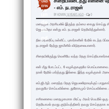
சிறையிலடைத்து என்னை நேரட
UND
- எம். நடராஜன்
EFIN
ED
un
BY ADMIN
14 YEARS AGO
-
0
de
மறைமுக அரசியலில் இருந்த தம்மை கைது செய்து சிற
ஜெயலலிதா என்று எம். நடராஜன் தெரிவித்துள்ளார்.
fin
ed
நில அபகரிப்பு உள்ளிட்ட புகார்களின் பேரில் கடந்த பி
நடராஜன் நேற்று ஜாமீனில் விடுதலையானார்.
சிறையிலிருந்து வெளியே வந்த பிறகு செய்தியாளர்க
என் மீது போடப்பட்ட 6 வழக்குகளுமே பொய்யானவை. எ
நான் நேரில் பார்த்தது இல்லை. இந்த வழக்குகள் அன
எம்.ஜி.ஆர். மறைந்த பிறகு ஜெயலலிதாவுக்குப் பாதுக
தவறுமே செய்யவில்லை. துரோகமும் செய்யவில்லை. 
சசிகலாவை மறைமுகமாக மிரட்டி அவர் பெயரில் ஒரு 
தெரியாமல் தமது குடும்பத்தினர் தவறு செய்ததாக 