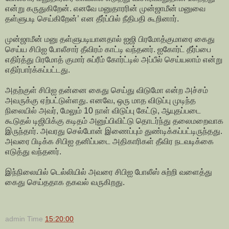
என்று கருதுகிறேன். எனவே மனுதாரரின் முன்ஜாமீன் மனுவை
தள்ளுபடி செய்கிறேன்’ என தீர்ப்பில் நீதிபதி கூறினார்.
முன்ஜாமீன் மனு தள்ளுபடியானதால் ஐஜி பிரமோத்குமாரை கைது
செய்ய சிபிஐ போலீசார் தீவிரம் காட்டி வந்தனர். ஐகோர்ட் தீர்ப்பை
எதிர்த்து பிரமோத் குமார் சுப்ரீம் கோர்ட்டில் அப்பீல் செய்யலாம் என்று
எதிர்பார்க்கப்பட்டது.
அதற்குள் சிபிஐ தன்னை கைது செய்து விடுமோ என்ற அச்சம்
அவருக்கு ஏற்பட்டுள்ளது. எனவே, ஒரு மாத விடுப்பு முடிந்த
நிலையில் அவர், மேலும் 10 நாள் விடுப்பு கேட்டு, ஆயுதப்படை
கூடுதல் டிஜிபிக்கு கடிதம் அனுப்பிவிட்டு தொடர்ந்து தலைமறைவாக
இருந்தார். அவரது செல்போன் இணைப்பும் துண்டிக்கப்பட்டிருந்தது.
அவரை பிடிக்க சிபிஐ தனிப்படை அதிகாரிகள் தீவிர நடவடிக்கை
எடுத்து வந்தனர்.
இந்நிலையில் டெல்லியில் அவரை சிபிஐ போலீஸ் சுற்றி வளைத்து
கைது செய்ததாக தகவல் வருகிறது.
admin
Time
15:20:00