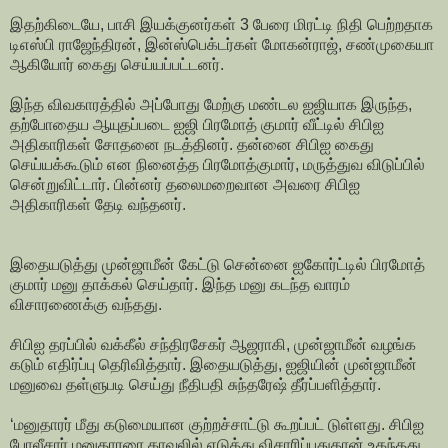
இதற்கிடையே, பாசி இயக்குனர்கள் 3 பேரை மிரட்டி நிதி பெற்றதாக
டிஎஸ்பி ராஜேந்திரன், இன்ஸ்பெக்டர்கள் மோகன்ராஜ், சண்முகையா
ஆகியோர் கைது செய்யப்பட்டனர்.
இந்த விவகாரத்தில் அப்போது மேற்கு மண்டல ஐஜியாக இருந்த,
தற்போதைய ஆயுதப்படை ஐஜி பிரமோத் குமார் வீட்டில் சிபிஐ
அதிகாரிகள் சோதனை நடத்தினர். தன்னை சிபிஐ கைது
செய்யக்கூடும் என நினைத்த பிரமோத்குமார், மருத்துவ விடுப்பில்
சென்றுவிட்டார். பின்னர் தலைமறைவான அவரை சிபிஐ
அதிகாரிகள் தேடி வந்தனர்.
இதையடுத்து முன்ஜாமீன் கேட்டு சென்னை ஐகோர்ட்டில் பிரமோத்
குமார் மனு தாக்கல் செய்தார். இந்த மனு கடந்த வாரம்
விசாரணைக்கு வந்தது.
சிபிஐ தரப்பில் வக்கீல் சந்திரசேகர் ஆஜராகி, முன்ஜாமீன் வழங்க
கடும் எதிர்ப்பு தெரிவித்தார். இதையடுத்து, ஐஜியின் முன்ஜாமீன்
மனுவை தள்ளுபடி செய்து நீதிபதி சுந்தரேஷ் தீர்ப்பளித்தார்.
‘மனுதாரர் மீது கடுமையான குற்றச்சாட்டு கூறப்பட் டுள்ளது. சிபிஐ
போலீசார் மனுதாரரை காவலில் எடுத்து விசாரிப்பதுதான் உகந்தது