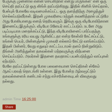
பேருக்கு முன்னால் என்ன செய்கிறாள் என்று பாருங்கள்’ என ஒரு
செய்தி தரப்பட்டு ஒரு லிங்க் தரப்படுகிறது. இதில் கிளிக் செய்தால்,
பேஸ்புக் போலவே வடிவமைக்கப்பட்ட ஒரு தளத்திற்கு அழைத்துச்
செல்லப்படுவீர்கள். இதன் முகவரியை உற்றுக் கவனித்தால் மட்டுமே
அது போலியானது எனத் தெரியவரும். இங்கு ஒரு வீடியோவிற்கான
இணைப்பு இருக்கும். வீடியோ பிளேயர் காட்டப்படும். உடனே அது
படிப்படியாக மறைக்கப்பட்டு, இந்த வீடியோவினைப் பார்ப்பதற்கு
உங்களுக்கு உரிய வயது ஆகிவிட்டதா என்ற கேள்வி கேட்கப்பட்டு,
உங்கள் பெயர், மின்னஞ்சல் முகவரி எல்லாம் கேட்டு வாங்கப்படும்.
இதன் பின்னர், வேறு எதுவும் காட்டப்படாமல் தளம் நின்றுவிடும்.
நீங்கள் அளித்துள்ள தகவல்கள் மற்றவருக்கு விற்பனை
செய்யப்படும். அவர்கள் இதனை தவறாகப் பயன்படுத்தும் வாப்புகள்
ஏற்படும்.
மேலே தரப்பட்டுள்ளது போல பலவகையான செய்திகள் ஸ்கேம்
ஆகப் பரவத் தொடங்கி உள்ளன. இது போன்ற ஆர்வமூட்டும்
தகவல்களைக் கண்டால் சற்று எச்சரிக்கையுடன் விலகுவது
நல்லது.
admin
Time
16:25:00
Share