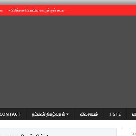
ைவு
»
பிரித்தானியாவில் காருக்குள் சடலம் -தமிழருடையதா ?
»
தியாகதீபம் அன்னை
CONTACT
நம்மவர் நிகழ்வுகள்
விவசாயம்
TGTE
ம