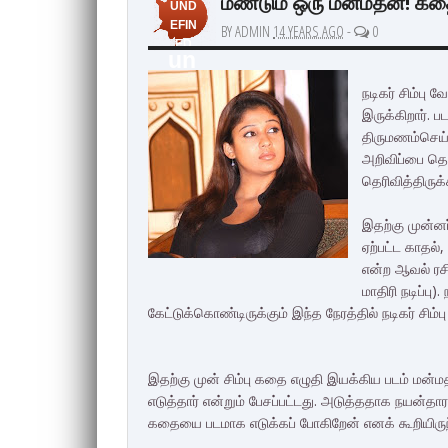
மீண்டும் ஒரு மன்மதன்! கதை 
UND
EFIN
BY ADMIN
14 YEARS AGO
-
0
ED
un
de
நடிகர் சிம்பு
இருக்கிறார். ப
fin
திருமணம்செய்
ed
அறிவிப்பை தொட
தெரிவித்திருக்க
இதற்கு முன்ன
ஏற்பட்ட காதல், 
என்ற ஆவல் ரச
மாதிரி நடிப்பு
கேட்டுக்கொண்டிருக்கும் இந்த நேரத்தில் நடிகர் சிம
இதற்கு முன் சிம்பு கதை எழுதி இயக்கிய படம் மன்
எடுத்தார் என்றும் பேசப்பட்டது. அடுத்ததாக நயன்தாராவ
கதையை படமாக எடுக்கப் போகிறேன் எனக் கூறியிருந்