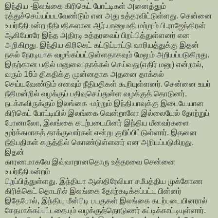
இந்திய -இலங்கை கிரிகெட் போட்டிகள் அனைத்தும்
ரத்துச்செய்யப்படவேண்டும் என அது உத்தரவிட்டுள்ளது. சென்னை
உயர்நீதிமன்ற நீதிபதிகளான ஆர்.பாணுமதி மற்றும் பி.ராஜேந்திரன்
ஆகியோரே இந்த அதிரடி உத்தரவைப் பிறப்பித்துள்ளனர் என
அறிகிறது. இந்திய கிரிகெட் கட்டுப்பாட்டு வாரியத்துக்கு இதன்
நகல் நேரடியாக வழங்கப்பட்டுள்ளதாகவும் மேலும் அறியப்படுகிறது.
இதற்கான பதில் மனுவை தாக்கல் செய்வது(எதிர் மனு) என்றால்,
வரும் 16ம் திகதிக்கு முன்னதாக அதனை தாக்கல்
செய்யவேண்டும் எனவும் நீதிபதிகள் கூறியுள்ளனர். சென்னை உயர்
நீதிமன்றில் வழக்குப் பதிவுசெய்துள்ள வழக்குத் தொடுனர்,
நடக்கவிருக்கும் இலங்கை -மற்றும் இந்தியாவுக்கு இடையேயான
கிரிகெட் போட்டியில் இலங்கை வென்றாலோ இல்லையேல் தோற்றுப்
போனாலோ, இலங்கை கடற்படையினர் இந்திய மீனவர்களை
மூர்க்கமாகத் தாக்குவார்கள் என்று குறிப்பிட்டுள்ளார். இதனை
நீதிபதிகள் கருத்தில் கொண்டுள்ளனர் என அறியப்படுகிறது.
இதன்
காரணமாகவே இவ்வாறானதொரு உத்தரவை சென்னை
உயர்நீதிமன்றம்
பிறப்பித்துள்ளது. இந்தியா ஆஸ்திரேலியா சமீபத்திய முக்கோண
கிரிக்கெட் தொடரில் இலங்கை தோற்கடிக்கப்பட்ட பின்னர்
இதேபோல், இந்திய மீன்பிடி படகுகள் இலங்கை கடற்படையினரால்
சேதமாக்கப்பட்டதையும் வழக்குத்தொடுணர் சுட்டிக்காட்டியுள்ளார்.