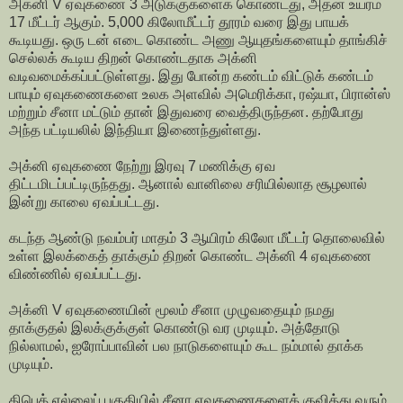
அக்னி V ஏவுகணை 3 அடுக்குகளைக் கொண்டது, அதன் உயரம்
17 மீட்டர் ஆகும். 5,000 கிலோமீட்டர் தூரம் வரை இது பாயக்
கூடியது. ஒரு டன் எடை கொண்ட அணு ஆயுதங்களையும் தாங்கிச்
செல்லக் கூடிய திறன் கொண்டதாக அக்னி
வடிவமைக்கப்பட்டுள்ளது. இது போன்ற கண்டம் விட்டுக் கண்டம்
பாயும் ஏவுகணைகளை உலக அளவில் அமெரிக்கா, ரஷ்யா, பிரான்ஸ்
மற்றும் சீனா மட்டும் தான் இதுவரை வைத்திருந்தன. தற்போது
அந்த பட்டியலில் இந்தியா இணைந்துள்ளது.
அக்னி ஏவுகணை நேற்று இரவு 7 மணிக்கு ஏவ
திட்டமிடப்பட்டிருந்தது. ஆனால் வானிலை சரியில்லாத சூழலால்
இன்று காலை ஏவப்பட்டது.
கடந்த ஆண்டு நவம்பர் மாதம் 3 ஆயிரம் கிலோ மீட்டர் தொலைவில்
உள்ள இலக்கைத் தாக்கும் திறன் கொண்ட அக்னி 4 ஏவுகணை
விண்ணில் ஏவப்பட்டது.
அக்னி V ஏவுகணையின் மூலம் சீனா முழுவதையும் நமது
தாக்குதல் இலக்குக்குள் கொண்டு வர முடியும். அத்தோடு
நில்லாமல், ஐரோப்பாவின் பல நாடுகளையும் கூட நம்மால் தாக்க
முடியும்.
திபெத் எல்லைப் பகுதியில் சீனா ஏவுகணைகளைக் குவித்து வரும்