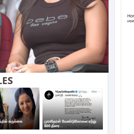
Ho
மரண
LES
தில் சுருக்கை
முரளிதரன் வேண்டுகோளை ஏற்று
800 திரை...