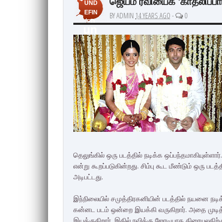
ஜெயம் ரவியைக் 'காதலிப்பா
UND
EFIN
BY ADMIN
14 YEARS AGO
-
0
ED
un
de
fin
ed
தெலுங்கில் ஒரு படத்தில் நடிக்க ஒப்பந்தமாகியுள்ளார்
என்று கூறப்படுகின்றது. சிம்பு கூட மீண்டும் ஒரு படத
அடிபட்டது.
இந்நிலையில் சமுத்திரகனியின் படத்தில் நயனை நடிக
கன்னட படம் ஒன்றை இயக்கி வருகிறார். அதை முடித்
இயக்குகிறார். இதில் ரவிக்கு ஜோடியாக திரையுலகி