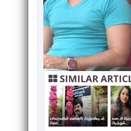
SIMILAR ARTIC
ரசிகர்களின் கண்ணீர் அஞ்சலியுடன்
கடைசி நேரத்
தொட...
பிடித்துக்...