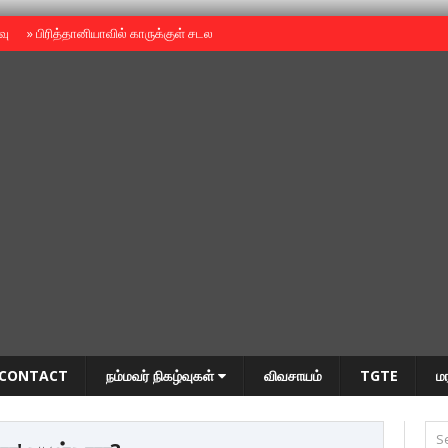
ைவு
»
பிரித்தானியாவில் காருக்குள் சடலம் -தமிழருடையதா ?
»
தியாகதீபம் அன்னை
CONTACT
நம்மவர் நிகழ்வுகள்
விவசாயம்
TGTE
ம