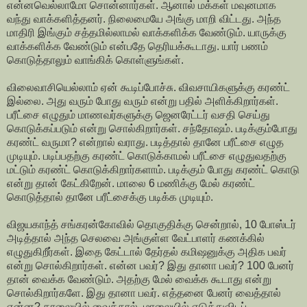
என்னவெல்லாமோ சொன்னார்கள். ஆனால் மக்கள் மவுனமாக
வந்து வாக்களித்தனர். நிலைமையே அங்கு மாறி விட்டது. அந்த
மாதிரி இங்கும் சத்தமில்லாமல் வாக்களிக்க வேண்டும். யாருக்கு
வாக்களிக்க வேண்டும் என்பதே தெரியக்கூடாது. யார் பணம்
கொடுத்தாலும் வாங்கிக் கொள்ளுங்கள்.
விலைவாசியெல்லாம் ஏன் கூடிப்போச்சு. விவசாயிகளுக்கு கரண்ட்
இல்லை. அது வரும் போது வரும் என்று பதில் அளிக்கிறார்கள்.
பரீட்சை எழுதும் மாணவர்களுக்கு ஜெனரேட்டர் வசதி செய்து
கொடுக்கப்படும் என்று சொல்கிறார்கள். சந்தோஷம். படிக்கும்போது
கரண்ட் வருமா? என்றால் வராது. படித்தால் தானே பரீட்சை எழுத
முடியும். படிப்பதற்கு கரண்ட் கொடுக்காமல் பரீட்சை எழுதுவதற்கு
மட்டும் கரண்ட் கொடுக்கிறார்களாம். படிக்கும் போது கரண்ட் கொடு
என்று தான் கேட்கிறேன். மாலை 6 மணிக்கு மேல் கரண்ட்
கொடுத்தால் தானே பரீட்சைக்கு படிக்க முடியும்.
விஜயகாந்த் சங்கரன்கோவில் தொகுதிக்கு சென்றால், 10 போஸ்டர்
அடித்தால் அந்த செலவை அங்குள்ள வேட்பாளர் கணக்கில்
எழுதுகிறீர்கள். இதை கேட்டால் தேர்தல் கமிஷனுக்கு அதிக பவர்
என்று சொல்கிறார்கள். என்ன பவர்? இது தானா பவர்? 100 பேனர்
தான் வைக்க வேண்டும். அதற்கு மேல் வைக்க கூடாது என்று
சொல்கிறார்களே. இது தானா பவர். எத்தனை பேனர் வைத்தால்
என்ன? காலையில் வைத்தால். மாலையில் எடுத்துவிடப்