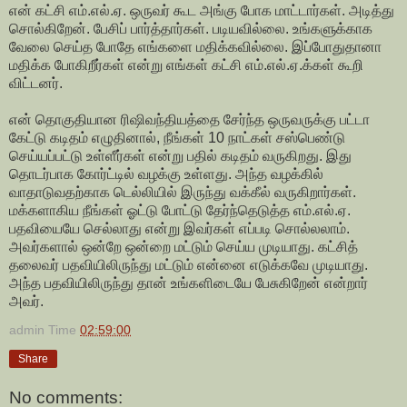
என் கட்சி எம்.எல்.ஏ. ஒருவர் கூட அங்கு போக மாட்டார்கள். அடித்து
சொல்கிறேன். பேசிப் பார்த்தார்கள். படியவில்லை. உங்களுக்காக
வேலை செய்த போதே எங்களை மதிக்கவில்லை. இப்போதுதானா
மதிக்க போகிறீர்கள் என்று எங்கள் கட்சி எம்.எல்.ஏ.க்கள் கூறி
விட்டனர்.
என் தொகுதியான ரிஷிவந்தியத்தை சேர்ந்த ஒருவருக்கு பட்டா
கேட்டு கடிதம் எழுதினால், நீங்கள் 10 நாட்கள் சஸ்பெண்டு
செய்யப்பட்டு உள்ளீர்கள் என்று பதில் கடிதம் வருகிறது. இது
தொடர்பாக கோர்ட்டில் வழக்கு உள்ளது. அந்த வழக்கில்
வாதாடுவதற்காக டெல்லியில் இருந்து வக்கீல் வருகிறார்கள்.
மக்களாகிய நீங்கள் ஓட்டு போட்டு தேர்ந்தெடுத்த எம்.எல்.ஏ.
பதவியையே செல்லாது என்று இவர்கள் எப்படி சொல்லலாம்.
அவர்களால் ஒன்றே ஒன்றை மட்டும் செய்ய முடியாது. கட்சித்
தலைவர் பதவியிலிருந்து மட்டும் என்னை எடுக்கவே முடியாது.
அந்த பதவியிலிருந்து தான் உங்களிடையே பேசுகிறேன் என்றார்
அவர்.
admin
Time
02:59:00
Share
No comments: