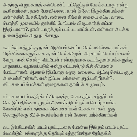
அதற்கு விஜயகாந்த் சஸ்பெண்ட். பட்ஜெட்டில் பேசக்கூடாது என்று
கூறினார்கள். நான் பேசவில்லை. நான் இதோ இருக்கிற மக்கள்
மன்றத்தில் பேசுகிறேன். என்னை நீங்கள் கையை கட்டி, வாயை
பொத்தி மூலையில் தூக்கிப் போட்டால் விஜயகாந்த் சும்மா
இருப்பானா?. நான் யாருக்கும் பயப்பட மாட்டேன். என்னை அடக்க
நினைத்தால் அது நடக்காது.
கூடங்குளத்துக்கு நான் அரசியல் செய்ய செல்லவில்லை. மக்கள்
பிரச்சினைகளுக்காக தான் செல்கிறேன். அரசியல் செய்யும் களம்
வேறு. நான் சென்று விட்டேன் என்பதற்காக கூடங்குளம் மக்களுக்கு
பாதுகாப்பு வழங்கப்படும் என்று சட்டமன்றத்தில் தீர்மானம்
போட்டார்கள். ஆனால் இப்போது அணு உலையை ஆய்வு செய்ய குழு
அமைக்கிறார்கள். ஏன் இப்படி மக்களை குழப்புகிறீர்கள்?.
சட்டசபையில் மக்கள் குறைகளை தான் பேச முடியும்.
சட்டசபையில் எதிர்க்கட்சிகளுக்கு பேசுவதற்கு சந்தர்ப்பம்
கொடுப்பதில்லை. முதல்-அமைச்சரிடம் நல்ல பெயர் வாங்க
வேண்டும் என்பதற்காக அமைச்சர்கள் பேசுகிறார்கள். ஒரு
தொகுதிக்கு 32 அமைச்சர்கள் ஏன் வேலை பார்க்கிறார்கள்.
வட இந்தியாவில் பாடம் புகட்டியதை போன்று இங்கும் பாடம் புகட்ட
வேண்டும். உங்களுக்கு தெரியும் உத்தரபிரதேச தேர்தலில்