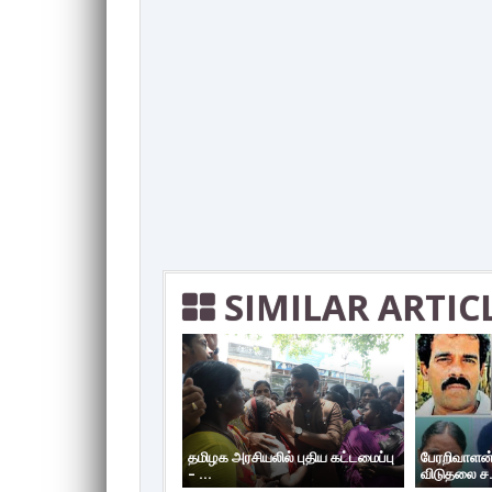
SIMILAR ARTIC
தமிழக அரசியலில் புதிய கட்டமைப்பு
பேரறிவாளன்
– ...
விடுதலை ச.