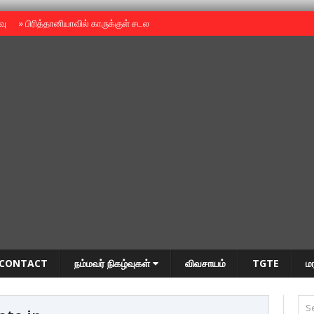
ைவு
»
பிரித்தானியாவில் காருக்குள் சடலம் -தமிழருடையதா ?
»
தியாகதீபம் அன்னை
CONTACT
நம்மவர் நிகழ்வுகள்
விவசாயம்
TGTE
ம