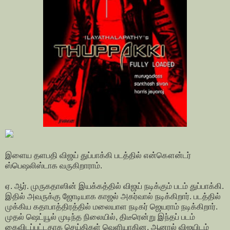
இளைய தளபதி விஜய் துப்பாக்கி படத்தில் என்கௌன்டர்
ஸ்பெஷலிஸ்டாக வருகிறாராம்.
ஏ. ஆர். முருகதாஸின் இயக்கத்தில் விஜய் நடிக்கும் படம் துப்பாக்கி.
இதில் அவருக்கு ஜோடியாக காஜல் அகர்வால் நடிக்கிறார். படத்தில்
முக்கிய கதாபாத்திரத்தில் மலையாள நடிகர் ஜெயராம் நடிக்கிறார்.
முதல் ஷெட்யூல் முடிந்த நிலையில், திடீரென்று இந்தப் படம்
கைவிடப்பட்டதாக செய்திகள் வெளியாகின. ஆனால் விஜயிடம்