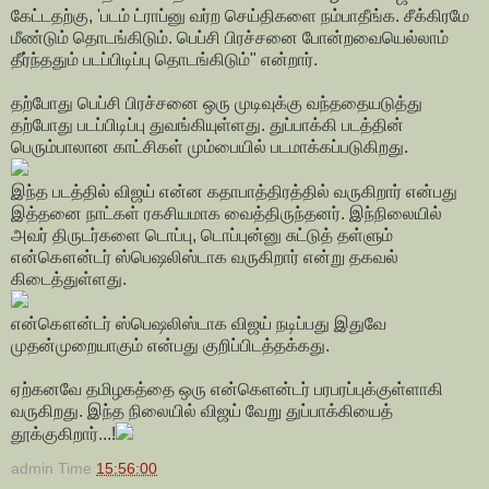
கேட்டதற்கு, 'படம் ட்ராப்னு வர்ற செய்திகளை நம்பாதீங்க. சீக்கிரமே
மீண்டும் தொடங்கிடும். பெப்சி பிரச்சனை போன்றவையெல்லாம்
தீர்ந்ததும் படப்பிடிப்பு தொடங்கிடும்" என்றார்.
தற்போது பெப்சி பிரச்சனை ஒரு முடிவுக்கு வந்ததையடுத்து
தற்போது படப்பிடிப்பு துவங்கியுள்ளது. துப்பாக்கி படத்தின்
பெரும்பாலான காட்சிகள் மும்பையில் படமாக்கப்படுகிறது.
இந்த படத்தில் விஜய் என்ன கதாபாத்திரத்தில் வருகிறார் என்பது
இத்தனை நாட்கள் ரகசியமாக வைத்திருந்தனர். இந்நிலையில்
அவர் திருடர்களை டொப்பு, டொப்புன்னு சுட்டுத் தள்ளும்
என்கௌன்டர் ஸ்பெஷலிஸ்டாக வருகிறார் என்று தகவல்
கிடைத்துள்ளது.
என்கௌன்டர் ஸ்பெஷலிஸ்டாக விஜய் நடிப்பது இதுவே
முதன்முறையாகும் என்பது குறிப்பிடத்தக்கது.
ஏற்கனவே தமிழகத்தை ஒரு என்கெளன்டர் பரபரப்புக்குள்ளாகி
வருகிறது. இந்த நிலையில் விஜய் வேறு துப்பாக்கியைத்
தூக்குகிறார்...!
admin
Time
15:56:00