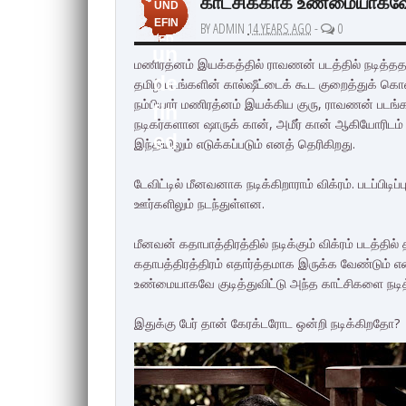
காட்சிக்காக உண்மையாகவே குட
UND
EFIN
BY ADMIN
14 YEARS AGO
-
0
ED
un
மணிரத்னம் இயக்கத்தில் ராவணன் படத்தில் நடித்ததற்க
de
தமிழ் படங்களின் கால்ஷீட்டைக் கூட குறைத்துக் க
நம்பியார் மணிரத்னம் இயக்கிய குரு, ராவணன் படங்க
fin
நடிகர்களான ஷாருக் கான், அமீர் கான் ஆகியோரிடம் ப
ed
இந்தியிலும் எடுக்கப்படும் எனத் தெரிகிறது.
டேவிட்டில் மீனவனாக நடிக்கிறாராம் விக்ரம். படப்பிடி
ஊர்களிலும் நடந்துள்ளன.
மீனவன் கதாபாத்திரத்தில் நடிக்கும் விக்ரம் படத்த
கதாபத்திரத்திரம் எதார்த்தமாக இருக்க வேண்டும் என்ற
உண்மையாகவே குடித்துவிட்டு அந்த காட்சிகளை நடித
இதுக்கு பேர் தான் கேரக்டரோட ஒன்றி நடிக்கிறதோ?