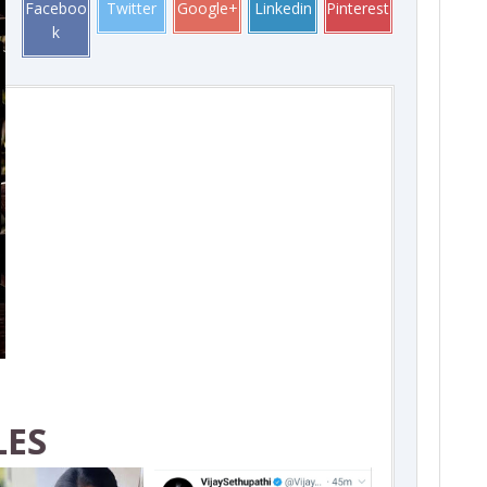
Faceboo
Twitter
Google+
Linkedin
Pinterest
k
LES