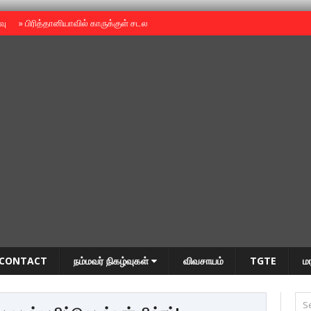
ைவு
»
பிரித்தானியாவில் காருக்குள் சடலம் -தமிழருடையதா ?
»
தியாகதீபம் அன்னை
CONTACT
நம்மவர் நிகழ்வுகள்
விவசாயம்
TGTE
ம