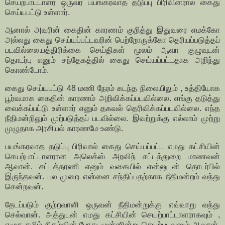
செயற்பாட்டாளர் ஒருவர் பயங்கரவாத தடுப்பு பிரிவினரால் கைது
செய்யபட்டு உள்ளார்.
ஆனால் அவரின் கைதின் காரணம் குறித்து இதுவரை எமக்கோ
அல்லது கைது செய்யப்பட்டவரின் பெற்றோருக்கோ தெரியப்படுத்தப்
படவில்லை.பத்திரிக்கை செய்திகள் மூலம் ஆவா குழுவுடன்
தொடர்பு எனும் சந்தேகத்தில் கைது செய்யப்பட்டதாக அறிந்து
கொண்டோம்.
கைது செய்யபட்டு 48 மணி நேரம் கடந்த நிலையிலும் , உத்தியோக
பூர்வமாக கைதின் காரணம் அறிவிக்கப்படவில்லை. எங்கு தடுத்து
வைக்கப்பட்டு உள்ளார் எனும் தகவல் தெரிவிக்கப்படவில்லை. எந்த
நீதிமன்றிலும் முற்படுத்தப் படவில்லை. இவற்றுக்கு எல்லாம் முற்று
முழுதாக அரசியல் காரணமே உண்டு.
பயங்கரவாத தடுப்பு பிரிவால் கைது செய்யப்பட்ட எமது கட்சியின்
செயற்பாட்டாளரான அலெக்ஸ் அரவிந் சட்டத்துறை மாணவன்
ஆவான். சட்டத்தரணி எனும் வகையில் என்னுடன் தொடர்பில்
இருந்தவன். பல முறை என்னை சந்திப்பதற்காக நீதிமன்றம் வந்து
சென்றவன்.
தேடப்படும் குற்றவாளி ஒருவன் நீதிமன்றுக்கு எவ்வாறு வந்து
செல்வான். அத்துடன் எமது கட்சியின் செயற்பாட்டாளராகவும் ,
எழுக தமிழ் நிகழ்வின் போது முன்னின்று செயற்படவனும் ஆவான்.