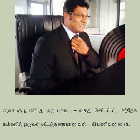
ஆவா குழு என்பது ஒரு மாயை – கைது செய்யப்பட்ட சந்தேக
நபர்களில் ஒருவன் சட்டத்துறை மாணவன் – வி.மணிவண்ணன்.