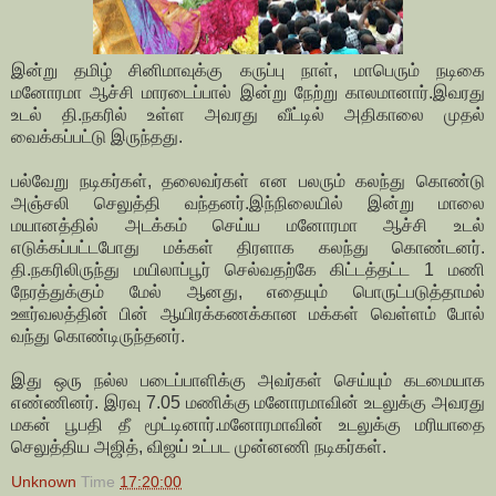
இன்று தமிழ் சினிமாவுக்கு கருப்பு நாள், மாபெரும் நடிகை
மனோரமா ஆச்சி மாரடைப்பால் இன்று நேற்று காலமானார்.இவரது
உடல் தி.நகரில் உள்ள அவரது வீட்டில் அதிகாலை முதல்
வைக்கப்பட்டு இருந்தது.
பல்வேறு நடிகர்கள், தலைவர்கள் என பலரும் கலந்து கொண்டு
அஞ்சலி செலுத்தி வந்தனர்.இந்நிலையில் இன்று மாலை
மயானத்தில் அடக்கம் செய்ய மனோரமா ஆச்சி உடல்
எடுக்கப்பட்டபோது மக்கள் திரளாக கலந்து கொண்டனர்.
தி.நகரிலிருந்து மயிலாப்பூர் செல்வதற்கே கிட்டத்தட்ட 1 மணி
நேரத்துக்கும் மேல் ஆனது, எதையும் பொருட்படுத்தாமல்
ஊர்வலத்தின் பின் ஆயிரக்கணக்கான மக்கள் வெள்ளம் போல்
வந்து கொண்டிருந்தனர்.
இது ஒரு நல்ல படைப்பாளிக்கு அவர்கள் செய்யும் கடமையாக
எண்ணினர். இரவு 7.05 மணிக்கு மனோரமாவின் உடலுக்கு அவரது
மகன் பூபதி தீ மூட்டினார்.மனோரமாவின் உடலுக்கு மரியாதை
செலுத்திய அஜித், விஜய் உட்பட முன்னணி நடிகர்கள்.
Unknown
Time
17:20:00