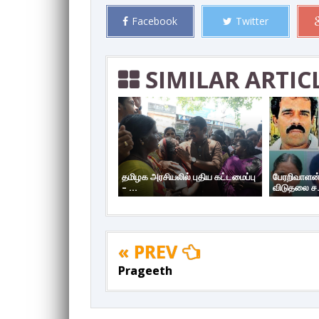
Facebook
Twitter
SIMILAR ARTIC
தமிழக அரசியலில் புதிய கட்டமைப்பு
பேரறிவாளன்
– ...
விடுதலை ச.
« PREV
Prageeth