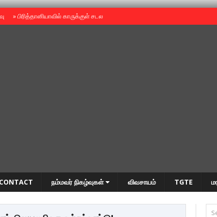
ைவு
»
பிரித்தானியாவில் காருக்குள் சடலம் -தமிழருடையதா ?
»
தியாகதீபம் அன்னை
CONTACT
நம்மவர் நிகழ்வுகள்
விவசாயம்
TGTE
ம