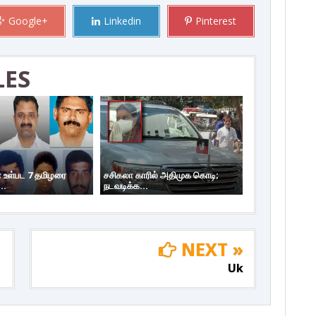
Google+
Linkedin
Pinterest
LES
 உள்பட 7 தமிழரை
சசிகலா காரில் அதிமுக கொடி;
..
நடவடிக்க...
NEXT »
Uk