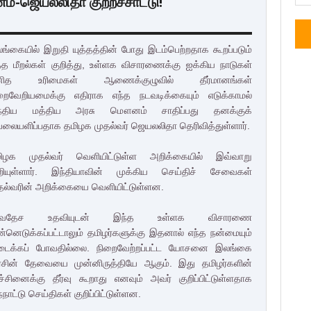
்-ஜெயலலிதா குற்றச்சாட்டு!
ங்கையில் இறுதி யுத்தத்தின் போது இடம்பெற்றதாக கூறப்படும்
த்த மீறல்கள் குறித்து, உள்ளக விசாரணைக்கு ஐக்கிய நாடுகள்
னித உரிமைகள் ஆணைக்குழுவில் தீர்மானங்கள்
றைவேறியமைக்கு எதிராக எந்த நடவடிக்கையும் எடுக்காமல்
ந்திய மத்திய அரசு மௌனம் சாதிப்பது தனக்குக்
லையளிப்பதாக தமிழக முதல்வர் ஜெயலலிதா தெரிவித்துள்ளார்.
ிழக முதல்வர் வெளியிட்டுள்ள அறிக்கையில் இவ்வாறு
றியுள்ளார். இந்தியாவின் முக்கிய செய்திச் சேவைகள்
தல்வரின் அறிக்கையை வெளியிட்டுள்ளன.
ர்வதேச உதவியுடன் இந்த உள்ளக விசாரணை
ன்னெடுக்கப்பட்டாலும் தமிழர்களுக்கு இதனால் எந்த நன்மையும்
டைக்கப் போவதில்லை. நிறைவேற்றப்பட்ட யோசனை இலங்கை
சின் தேவையை முன்னிருத்தியே ஆகும். இது தமிழர்களின்
ரச்சினைக்கு தீர்வு கூறாது எனவும் அவர் குறிப்பிட்டுள்ளதாக
்நாட்டு செய்திகள் குறிப்பிட்டுள்ளன.