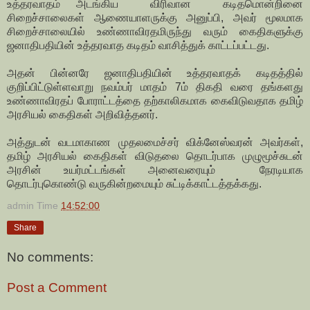
உத்தரவாதம் அடங்கிய விரிவான கடிதமொன்றினை
சிறைச்சாலைகள் ஆணையாளருக்கு அனுப்பி, அவர் மூலமாக
சிறைச்சாலையில் உண்ணாவிரதமிருந்து வரும் கைதிகளுக்கு
ஜனாதிபதியின் உத்தரவாத கடிதம் வாசித்துக் காட்டப்பட்டது.
அதன் பின்னரே ஜனாதிபதியின் உத்தரவாதக் கடிதத்தில்
குறிப்பிட்டுள்ளவாறு நவம்பர் மாதம் 7ம் திகதி வரை தங்களது
உண்ணாவிரதப் போராட்டத்தை தற்காலிகமாக கைவிடுவதாக தமிழ்
அரசியல் கைதிகள் அறிவித்தனர்.
அத்துடன் வடமாகாண முதலமைச்சர் விக்னேஸ்வரன் அவர்கள்,
தமிழ் அரசியல் கைதிகள் விடுதலை தொடர்பாக முழுமூச்சுடன்
அரசின் உயர்மட்டங்கள் அனைவரையும் நேரடியாக
தொடர்புகொண்டு வருகின்றமையும் சுட்டிக்காட்டத்தக்கது.
admin
Time
14:52:00
Share
No comments:
Post a Comment