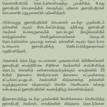
தொலைபேசியில் தொடர்புகொள்வதற்கு முயற்சித்த போது
ஜனாதிபதி செயலகத்தில் அவருக்குப் பதிலாக ஜனாதிபதியின்
செயலாளரே மறுமுனையில் பதிலளித்தார்.
அப்பொழுது ஜனாதிபதியின் செயலாளர் வடக்கு முதல்வரிடம்
தங்களின் கடிதம் கிடைக்கப்பெற்றது. தற்போது ஜனாதிபதி
அவர்கள் பொலநறுவையில் நடைபெறும் நிகழ்வொன்றில்
கலந்துகொள்ள சென்றுள்ளமையினால் அவருடன்
தொடர்புகொள்ள முடியாது எனவும், தங்களின் கடிதம் தொடர்பாக
உடனடியாக ஜனாதிபதிக்கு தெரியப்படுத்துவதாகவும்
உறுதியளித்தார்.
அதனைத் தொடர்ந்து வடமாகாண முதலமைச்சர் விக்னேஸ்வரன்
ஜனாதிபதி மைத்திரிபால சிறிசேன அவர்களின் கைப்பேசிக்கு
தொடர்பு கொண்டு உண்ணாவிரதமிருக்ககும் கைதிகளில் 33
பேரின் நிலைமை மிகமோசமான நிலையை எட்டியுள்ளதை
சுட்டிக்காட்டியதுடன், அவர்களின் விடுதலைக்கு தங்களின்
எழுத்துமூலமான உத்தரவாதம் மிகமிக அவசியமாக உள்ளது
என்பதையும் ஜனாதிபதியின் கவனத்திற்கு கொண்டுவந்தார்.
இதனையடுத்து வடக்கு முதல்வரின் கோரிக்கையை செவிமடுத்த
ஜனாதிபதி அவர்கள், கைதிகளின் விடுதலை தொடர்பிலான