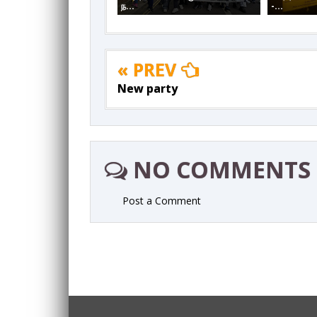
ந...
-...
« PREV
New party
NO COMMENTS
Post a Comment