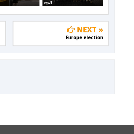
உதவி
NEXT »
Europe election