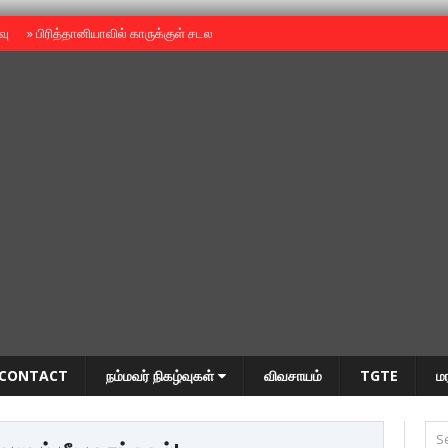
ைவு
»
பிரித்தானியாவில் காருக்குள் சடலம் -தமிழருடையதா ?
»
தியாகதீபம் அன்னை
CONTACT
நம்மவர் நிகழ்வுகள்
விவசாயம்
TGTE
ம