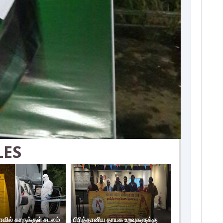
LES
ாவில் காருக்குள் சடலம்
பிரித்தானிய தாயக உறவுகளுக்கு