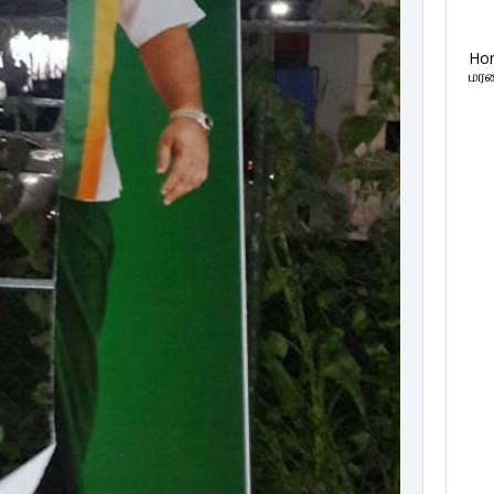
Ho
மரண