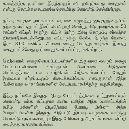
காலத்திற்கு முன்பாக இருந்தாலும் சரி தமிழர்களது கைதுகள்
என்பது தொடர்கதையாகவே தொடர்ந்து கொண்டு செல்கின்றது.
தங்கராசா குணநாயகம் என்பவர் மணம் முடித்து ஒரு குழந்தையின்
தந்தை என்பதுடன் இவர் வெளிநாடு சென்று, விடுமுறைக்காக 50
நாட்கள் வீட்டில் இருந்து விட்டு நேற்று இரவு கொழும்பு சர்வதேச
விமானநிலையத்தினூடாக கட்டாருக்கு செல்ல இருந்த வேளை,
இரவு 8.00 மணிக்கு அவரை கைது செய்துள்ளார்கள். இவரது
கைதுடன் 20வது நபர் கைது செய்யப்பட்டிருக்கின்றார்.
இவர்களால் கைதுசெயயப்பட்டவர்களில் இதுவரை எவரும் கைது
செய்யப்படவில்லை என்பதுடன் அவர்களை விடுதலை
செய்வதற்கான பல முயற்சிகள் மேற்கொள்ளப்பட்ட போதும்
இதுவரை எந்தப்பயனும் கிடைக்கவில்லை எனபதுதான் இந்த
பேரினவாத அரசாங்கங்களின் செயற்பாடாக இருந்து வருகின்றது.
இந்த நாட்டிலே இருந்த ஆயுத போராட்டத்தினை முற்றுகைக்குள்
கொண்டு வந்து விட்டதாக கூறிய மகிந்த அந்த போராட்டத்தில்
தமிழ் மக்களின் விடிவிற்காக போராடி பின்னர் அந்த
போராட்டங்களில் இருந்து விடுபட்டு இயல்பு வாழ்க்கை வாழ்ந்து
கொண்டுவரும் எவரையும் இந்த பேரினவாத அரசாங்கங்கள் விட்டு
வைத்ததாக தெரியவில்லை.