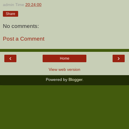
admin
Time
20:24:00
Share
No comments:
Post a Comment
‹
›
Home
View web version
Powered by
Blogger
.