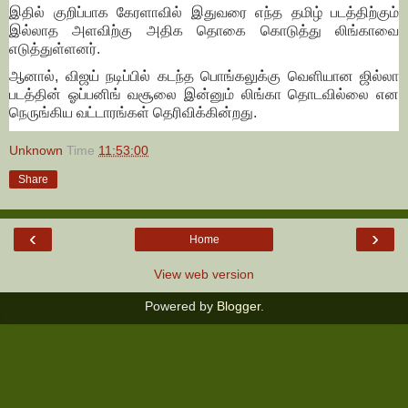
இதில் குறிப்பாக கேரளாவில் இதுவரை எந்த தமிழ் படத்திற்கும்
இல்லாத அளவிற்கு அதிக தொகை கொடுத்து லிங்காவை
எடுத்துள்ளனர்.
ஆனால், விஜய் நடிப்பில் கடந்த பொங்கலுக்கு வெளியான ஜில்லா
படத்தின் ஓப்பனிங் வசூலை இன்னும் லிங்கா தொடவில்லை என
நெருங்கிய வட்டாரங்கள் தெரிவிக்கின்றது.
Unknown
Time
11:53:00
Share
‹
›
Home
View web version
Powered by
Blogger
.