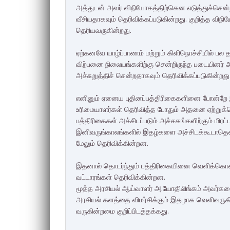
அத்துடன் அவர் விநியோகத்திற்கெ
ன எடுத்துச்சென்
வீசியதாகவும் தெரிவிக்கப்படுகின்றது. குறித்த வி
தெரியவருகின்றது
.
ஏற்கனவே யாழ்ப்பாணம் மற்றும் கிளிநொச்சியில் ப
விற்பனை நிலையங்களிற்கு சென்றிருந்த படையினர
அச்சுறுத்திச் சென்றதாகவும் தெரிவிக்கப்படுகின்றது
எனினும் ஏனைய புதினப்பத்திரிகைகளினை போன்ற
உரிமையாளர்கள் தெரிவித்த போதும் அதனை ஏற்றுக்கொ
பத்திரிகைகள் அச்சிடப்படும் அச்சகங்களிற்கும் மிரட்
இனிவருங்காலங்களில் இதழ்களை அச்சிடக்கூடாத
மேலும் தெரிவிக்கின்றன.
இதனால் தொடர்ந்தும் பத்திரிகையினை வெளிக்கொணர
வட்டாரங்கள் தெரிவிக்கின்றன.
மூத்த அரசியல் ஆய்வாளர் அ.யோதிலிங்கம் அவர்
அரசியல் களத்தை விமர்சிக்கும் இதழாக வெளிவருகி
வருகின்றமை குறிப்பிடத்தக்க
து.