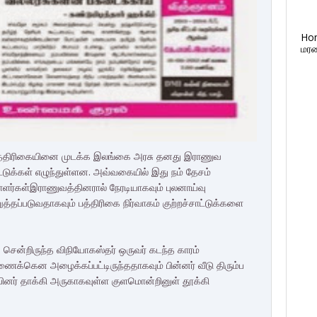
Ho
மரண
் பத்திரிகையினை முடக்க இலங்கை அரசு தனது இராணுவ
டுக்
கள் எழுந்துள்ளன. அவ்வகையில் இது நம் தேசம்
ாளர்கள்
இராணுவத்தினரால்
நேரடியாகவும் புலனாய்வு
ுத்தப்படு
வதாகவும் பத்திரிகை நிர்வாகம் குற்றச்சாட்டுக்
களை
ென்றிருந்த விநியோகஸ்தர் ஒருவர் கடந்த காரம்
சாரணைக்கென அழைக்கப்பட்டிரு
ந்ததாகவும் பின்னர் வீடு திரும்ப
னர் தாக்கி அருகாகவுள்ள குளமொன்றினுள் தூக்கி