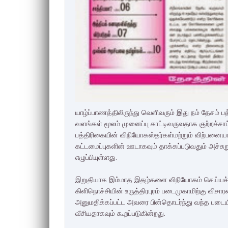
யாழ்ப்பாணத்திலி
ருந்து வெளிவரும் இது நம் தேசம
வளங்கள் மூலம் முனைப்பு காட்டிவருவதாக குற்றச்சாட்
பத்திரிகையின் விநியோகஸ்தர்கள்
மற்றும் விற்பனைய
கட்டமைப்புகளின்
ஊடாகவும் தாக்கப்படுவதும்
அச்சுற
எழுப்பியுள்ளது.
இறுதியாக இம்மாத இதழ்களை விநியோகம் செய்யச் ச
கிளிநொச்சியின் உருத்திரபுரம் படைமுகாமிற்கு வி
அனுமதிக்கப்பட்ட
அவரை பின்தொடர்ந்து வந்த படையி
வீசியதாகவும் கூறப்படுகின்றது
.