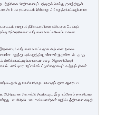
ற பத்திரிகை பிரதிகளையும் பறிமுதல் செய்து குளத்தினுள்
நியோகஸ்தர் பல தடவைகள் இவ்வாறு அச்சுறுத்தப்பட்
டிருப்பதாக
ல தடவைகள் தமது பத்திரிகைகளினை விற்பனை செய்யும்
் அங்கு அப்பிரதிகளை விற்பனை செய்யவேண்டாமென
.
ே இதனையும் விற்பனை செய்வதாக விற்பனை நிலைய
ள்ள மறுத்து அச்சுறுத்தியுமு
ள்ளனர்.இதனிடையே தமது
டல் விடுக்கப்பட்டிருப்பதாகவும் தமது அனுமதியின்றி
ென
வும் பணிப்புரை பிறப்பிக்கப்பட்
டுள்ளதாகவும் அத்தரப்புக்கள்
்வதென்பது கேள்விக்குறியாகியிருப்பதாக ஆசிரியபீட
களை ஆசிரியராக கொண்டு வெளிவரும் இது நம்தேசம் கனதியான
ன்றது.
பல சிரேஸ்ட ஊடகவியலாளர்கள் அதில் பத்திகளை எழுதி