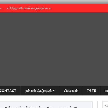
ைவு
»
பிரித்தானியாவில் காருக்குள் சடலம் -தமிழருடையதா ?
»
தியாகதீபம் அன்னை
CONTACT
நம்மவர் நிகழ்வுகள்
விவசாயம்
TGTE
ம