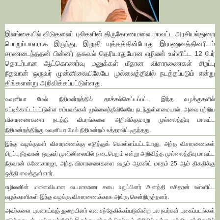
இலங்கையில் விடுதலைப் புலிகளின் திருகோணமலை மாவட்ட அரசியல்துறை
பொறுப்பாளராக இருந்து, இறுதி யுத்தத்தின்போது இராணுவத்தினரிடம்
சரணடைந்ததன் பின்னர் தகவல் தெரியாதுபோன எழிலன் உள்ளிட்ட 12 பேர்
தொடர்பான ஆட்கொணர்வு மனுக்கள் மீதான விசாரணைகள் சிறப்பு
நீதவான் ஒருவர் முன்னிலையிலேயே முல்லைத்தீவில் நடத்தப்படும் என்று
திங்களன்று அறிவிக்கப்பட்டுள்ளது.
வவுனியா மேல் நீதிமன்றத்தில் தாக்கல்செய்யப்பட்ட இந்த வழக்குகளில்
சுட்டிக்காட்டப்பட்டுள்ள சம்பவங்கள் முல்லைத்தீவிலேயே நடந்துள்ளமையால், அவை பற்றிய
விசாரணைகளை நடத்தி விபரங்களை அறிவிக்குமாறு முல்லைத்தீவு மாவட்ட
நீதிமன்றத்திற்கு வவுனியா மேல் நீதிமன்றம் உத்தரவிட்டிருந்தது.
இந்த வழக்குகள் விசாரணைக்கு எடுத்துக் கொள்ளப்பட்டபோது, அந்த விசாரணைகள்
சிறப்பு நீதவான் ஒருவர் முன்னிலையில் நடைபெறும் என்று அறிவித்த முல்லைத்தீவு மாவட்ட
நீதவான் கணேசராஜா, அந்த விசாரணைகளை வரும் ஆகஸ்ட் மாதம் 25 ஆம் திகதிக்கு
ஒத்தி வைத்துள்ளார்.
எழிலனின் மனைவியான வடமாகாண சபை உறுப்பினர் அனந்தி சசிதரன் உள்ளிட்ட
வழக்காளிகள் இந்த வழக்கு விசாரணைக்காக அங்கு சென்றிருந்தனர்.
அவர்களை புலனாய்வுத் துறையினர் என சந்தேகிக்கப்படுகின்ற பல நபர்கள் புகைப்படங்கள்