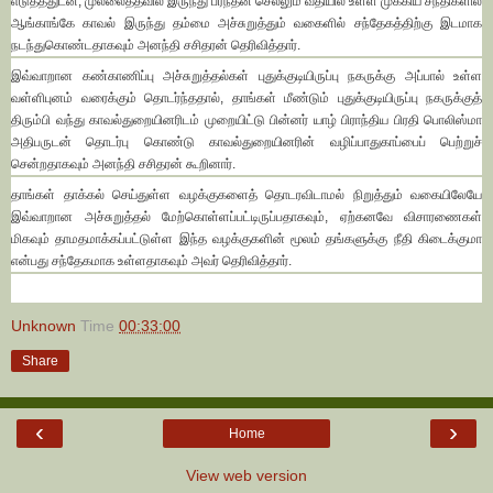
எடுத்ததுடன், முல்லைத்தீவில் இருந்து பரந்தன் செல்லும் வீதியில் உள்ள முக்கிய சந்திகளில்
ஆங்காங்கே காவல் இருந்து தம்மை அச்சுறுத்தும் வகைளில் சந்தேகத்திற்கு இடமாக
நடந்துகொண்டதாகவும் அனந்தி சசிதரன் தெரிவித்தார்.
இவ்வாறான கண்காணிப்பு அச்சுறுத்தல்கள் புதுக்குடியிருப்பு நகருக்கு அப்பால் உள்ள
வள்ளிபுனம் வரைக்கும் தொடர்ந்ததால், தாங்கள் மீண்டும் புதுக்குடியிருப்பு நகருக்குத்
திரும்பி வந்து காவல்துறையினரிடம் முறையிட்டு பின்னர் யாழ் பிராந்திய பிரதி பொலிஸ்மா
அதிபருடன் தொடர்பு கொண்டு காவல்துறையினரின் வழிப்பாதுகாப்பைப் பெற்றுச்
சென்றதாகவும் அனந்தி சசிதரன் கூறினார்.
தாங்கள் தாக்கல் செய்துள்ள வழக்குகளைத் தொடரவிடாமல் நிறுத்தும் வகையிலேயே
இவ்வாறான அச்சுறுத்தல் மேற்கொள்ளப்பட்டிருப்பதாகவும், ஏற்கனவே விசாரணைகள்
மிகவும் தாமதமாக்கப்பட்டுள்ள இந்த வழக்குகளின் மூலம் தங்களுக்கு நீதி கிடைக்குமா
என்பது சந்தேகமாக உள்ளதாகவும் அவர் தெரிவித்தார்.
Unknown
Time
00:33:00
Share
‹
›
Home
View web version