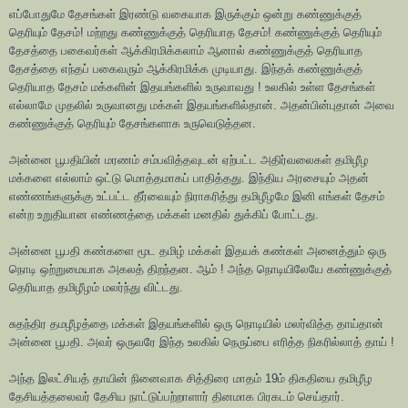
எப்போதுமே தேசங்கள் இரண்டு வகையாக இருக்கும் ஒன்று கண்ணுக்குத்
தெரியும் தேசம்! மற்றது கண்ணுக்குத் தெரியாத தேசம்! கண்ணுக்குத் தெரியும்
தேசத்தை பகைவர்கள் ஆக்கிரமிக்கலாம் ஆனால் கண்ணுக்குத் தெரியாத
தேசத்தை எந்தப் பகைவரும் ஆக்கிரமிக்க முடியாது. இந்தக் கண்ணுக்குத்
தெரியாத தேசம் மக்களின் இதயங்களில் உருவாவது ! உலகில் உள்ள தேசங்கள்
எல்லாமே முதலில் உருவானது மக்கள் இதயங்களில்தான். அதன்பின்புதான் அவை
கண்ணுக்குத் தெரியும் தேசங்களாக உருவெடுத்தன.
அன்னை பூபதியின் மரணம் சம்பவித்தவுடன் ஏற்பட்ட அதிர்வலைகள் தமிழீழ
மக்களை எல்லாம் ஒட்டு மொத்தமாகப் பாதித்தது. இந்திய அரசையும் அதன்
எண்ணங்களுக்கு உட்பட்ட தீர்வையும் நிராகரித்து தமிழீழமே இனி எங்கள் தேசம்
என்ற உறுதியான எண்ணத்தை மக்கள் மனதில் துக்கிப் போட்டது.
அன்னை பூபதி கண்களை மூட தமிழ் மக்கள் இதயக் கண்கள் அனைத்தும் ஒரு
நொடி ஒற்றுமையாக அகலத் திறந்தன. ஆம் ! அந்த நொடியிலேயே கண்ணுக்குத்
தெரியாத தமிழீழம் மலர்ந்து விட்டது.
சுதந்திர தமழீழத்தை மக்கள் இதயங்களில் ஒரு நொடியில் மலர்வித்த தாய்தான்
அன்னை பூபதி. அவர் ஒருவரே இந்த உலகில் நெருப்பை எரித்த நிகரில்லாத் தாய் !
அந்த இலட்சியத் தாயின் நினைவாக சித்திரை மாதம் 19ம் திகதியை தமிழீழ
தேசியத்தலைவர் தேசிய நாட்டுப்பற்றாளார் தினமாக பிரகடம் செய்தார்.