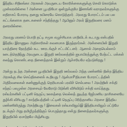
இந்திய சிறிலங்கா அரசுகள் அவருடைய கோரிக்கைகளுக்கு செவி கொடுக்க
முன்வரவில்லை ! அன்னை பூபதியோ ஒன்றுக்குமே இணங்கி வராதவர்களுக்கு
எதிராகப் போராடி தனது உயிரையே கொடுத்தார். அவரது போராட்டம் பல பல
கட்டங்களாக தடைகளைச் சந்தித்தது ! ஆயினும் அவர் இறுதிவரை மனம்
தளரவில்லை.
அவரது மரணம் பொறி தட்டி சமூக எழுச்சியாக மாறிவிடக் கூடாது என்பதில்
இந்திய இராணுவ அதிகாரிகள் கவனமாக இருந்தார்கள். அன்னையின் இறுதி
யாத்திரை நேரத்தில் கூட ஊரடங்குச் சட்டமிட்டனர். ஆனால் அதையெல்லாம்
உடைத்தெறிந்து அவருடைய இறுதி ஊர்வலத்தில் ஐயாயிரத்துக்கு மேற்பட்ட மக்கள்
கலந்து கொண்டதை நினைத்தால் இன்றும் ஆச்சரியமே ஏற்படுகிறது !
அன்று நடந்த அன்னை பூபதியின் இறுதி ஊர்வலம் அந்த மண்ணில் நின்ற இந்திய
அரசுக்கு சில செய்திகளைக் கூறியது ! ஆன்மாPதியான போராட்டத்தின்
அதிர்வலைகள் கண்ணுக்குத் தெரியாமல் பரவிச் செல்பவை ! அவற்றின் சக்தி
எந்தப் பலமுள்ள அரசையும் வேரோடு பிடுங்கி வீசிவிடும் சக்தி வாய்ந்தது.
ரஸ்யர்களின் பட்டினி நெருப்பு உலகத்தை வெல்லத் துடித்த ஜேர்மனிய நாசிகளையே
து}க்கி வீசியது ! காந்தியத்தின் பட்டினி நெருப்பு பிரித்தானிய அரசை இந்திய
மண்ணிலிருந்து அகற்றியது ! இவைகள் ரஸ்யாவிலும்இ இந்தியாவிலும் மட்டுமே
நடக்கும் அது தமிழீழத்திற்குப் பொருந்தாது என்று நினைத்தவர்களுக்கு
இறுதியில் ஏமாற்றமே மிஞ்சியது.