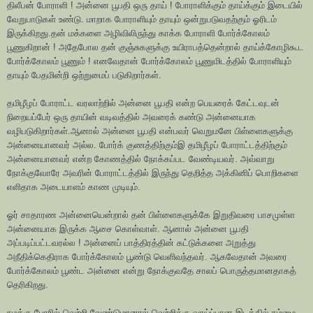
திலீபன் போராளி ! அன்னை பூபதி ஒரு தாய் ! போராளிக்கும் தாய்க்கும் இடையில்
வேறுபாடுகள் உண்டு. மாறாக போராளியும் தாயும் ஒன்றுபடுவதற்கும் ஓரிடம்
இருக்கிறது.தன் மக்களை அழிவிலிருந்து காக்க போராளி போர்க்கோலம்
பூணுகிறான் ! அதேபோல தன் குஞ்சுகளுக்கு உயிராபத்தென்றால் தாய்க்கோழிகூட
போர்க்கோலம் பூணும் ! எனவேதான் போர்க்கோலம் பூணுமிடத்தில் போராளியும்
தாயும் பேதமின்றி ஒற்றுமைப் படுகிறார்கள்.
தமிழீழப் போராட்ட வரலாற்றில் அன்னை பூபதி என்ற பெயரைக் கேட்டவுடன்
நிறையப்பேர் ஒரு தாயின் வடிவத்தில் அவரைக் கண்டு அன்னையாக
வழிபடுகிறார்கள்.ஆனால் அன்னை பூபதி என்பவர் வெறுமனே பிள்ளைகளுக்கு
அன்னையானவர் அல்ல. போர்க் குணத்திற்கும்இ தமிழீழப் போராட்டத்திற்கும்
அன்னையானவர் என்ற கோணத்தில் நோக்கப்பட வேண்டியவர். அவ்வாறு
நோக்குவோரே அவரின் போராட்டத்தில் இருந்து தெறித்த அக்கினிப் பொறிகளை
எளிதாக அடையாளம் காண முடியும்.
ஓர் சாதாரண அன்னையென்றால் தன் பிள்ளைகளுக்கே இறுதிவரை பாசமுள்ள
அன்னையாக இருக்க ஆசை கொள்வாள். ஆனால் அன்னை பூபதி
அப்படிப்பட்டவரல்ல ! அன்னைப் பாத்திரத்தின் கட்டுக்களை அறுத்து
அநீதிக்கெதிராக போர்க்கோலம் பூண்டு வெளிவந்தவர். ஆகவேதான் அவரை
போர்க்கோலம் பூண்ட அன்னை என்று நோக்குவதே சாலப் பொருத்தமானதாகத்
தெரிகிறது.
நமக்கு போரில் வெற்றி வேண்டுமானால் வெற்றிக்கு வாய்ப்பான இடத்தில் நம்மை