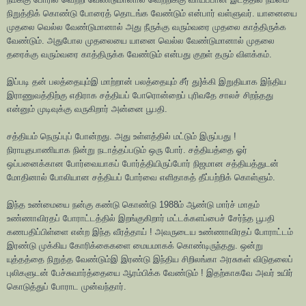
நிறுத்திக் கொண்டு போரைத் தொடங்க வேண்டும் என்பார் வள்ளுவர். யானையை
முதலை வெல்ல வேண்டுமானால் அது நீருக்கு வரும்வரை முதலை காத்திருக்க
வேண்டும். அதுபோல முதலையை யானை வெல்ல வேண்டுமானால் முதலை
தரைக்கு வரும்வரை காத்திருக்க வேண்டும் என்பது குறள் தரும் விளக்கம்.
இப்படி தன் பலத்தையும்இ மாற்றான் பலத்தையும் சீர் து}க்கி இறுதியாக இந்திய
இராணுவத்திற்கு எதிராக சத்தியப் போரொன்றைப் புரிவதே சாலச் சிறந்தது
என்னும் முடிவுக்கு வருகிறார் அன்னை பூபதி.
சத்தியம் நெருப்புப் போன்றது. அது உள்ளத்தில் மட்டும் இருப்பது !
நிராயுதபாணியாக நின்று நடாத்தப்படும் ஒரு போர். சத்தியத்தை ஓர்
ஒப்பனைக்கான போர்வையாகப் போர்த்தியிருப்போர் நிஜமான சத்தியத்துடன்
மோதினால் போலியான சத்தியப் போர்வை எளிதாகத் தீப்பற்றிக் கொள்ளும்.
இந்த உண்மையை நன்கு கண்டு கொண்டு 1988ம் ஆண்டு மார்ச் மாதம்
உண்ணாவிரதப் போராட்டத்தில் இறங்குகிறார் மட்டக்களப்பைச் சேர்ந்த பூபதி
கணபதிப்பிள்ளை என்ற இந்த வீரத்தாய் ! அவருடைய உண்ணாவிரதப் போராட்டம்
இரண்டு முக்கிய கோரிக்கைகளை மையமாகக் கொண்டிருந்தது. ஒன்று
யுத்தத்தை நிறுத்த வேண்டும்இ இரண்டு இந்திய சிறிலங்கா அரசுகள் விடுதலைப்
புலிகளுடன் பேச்சுவார்த்தையை ஆரம்பிக்க வேண்டும் ! இதற்காகவே அவர் உயிர்
கொடுத்துப் போராட முன்வந்தார்.