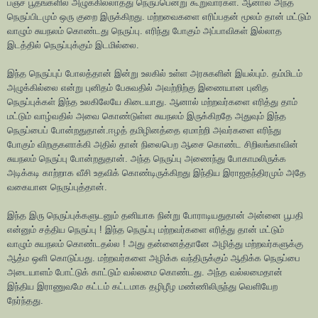
பஞ்ச பூதங்களில் அழுக்கில்லாதது நெருப்பென்று கூறுவார்கள். ஆனால் அந்த
நெருப்பிடமும் ஒரு குறை இருக்கிறது. மற்றவைகளை எரிப்பதன் மூலம் தான் மட்டும்
வாழும் சுயநலம் கொண்டது நெருப்பு. எரிந்து போகும் அப்பாவிகள் இல்லாத
இடத்தில் நெருப்புக்கும் இடமில்லை.
இந்த நெருப்புப் போலத்தான் இன்று உலகில் உள்ள அரசுகளின் இயல்பும். தம்மிடம்
அழுக்கில்லை என்று புனிதம் பேசுவதில் அவற்றிற்கு இணையான புனித
நெருப்புக்கள் இந்த உலகிலேயே கிடையாது. ஆனால் மற்றவர்களை எரித்து தாம்
மட்டும் வாழ்வதில் அவை கொண்டுள்ள சுயநலம் இருக்கிறதே அதுவும் இந்த
நெருப்பைப் போன்றதுதான்.ஈழத் தமிழினத்தை ஏமாற்றி அவர்களை எரிந்து
போகும் விறகுகளாக்கி அதில் தான் நிலைபெற ஆசை கொண்ட சிறிலங்காவின்
சுயநலம் நெருப்பு போன்றதுதான். அந்த நெருப்பு அணைந்து போகாமலிருக்க
அடிக்கடி காற்றாக வீசி உதவிக் கொண்டிருக்கிறது இந்திய இராஜதந்திரமும் அதே
வகையான நெருப்புத்தான்.
இந்த இரு நெருப்புக்களுடனும் தனியாக நின்று போராடியதுதான் அன்னை பூபதி
என்னும் சத்திய நெருப்பு ! இந்த நெருப்பு மற்றவர்களை எரித்து தான் மட்டும்
வாழும் சுயநலம் கொண்டதல்ல ! அது தன்னைத்தானே அழித்து மற்றவர்களுக்கு
ஆத்ம ஒளி கொடுப்பது. மற்றவர்களை அழிக்க வந்திருக்கும் ஆதிக்க நெருப்பை
அடையாளம் போட்டுக் காட்டும் வல்லமை கொண்டது. அந்த வல்லமைதான்
இந்திய இராணுவமே கட்டம் கட்டமாக தழிழீழ மண்ணிலிருந்து வெளியேற
நேர்ந்தது.