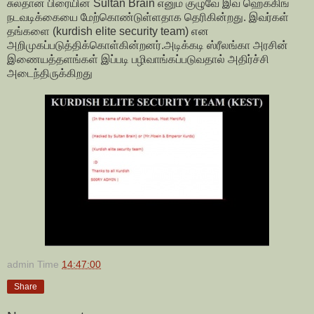
சுல்தான் பிரையின் Sultan Brain எனும் குழுவே இவ் ஹெக்கிங்
நடவடிக்கையை மேற்கொண்டுள்ளதாக தெரிகின்றது. இவர்கள்
தங்களை (kurdish elite security team) என
அறிமுகப்படுத்திக்கொள்கின்றனர்.அடிக்கடி ஸ்ரீலங்கா அரசின்
இணையத்தளங்கள் இப்படி பழிவாங்கப்படுவதால் அதிர்ச்சி
அடைந்திருக்கிறது
admin
Time
14:47:00
Share