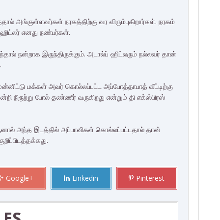
ால் அங்குள்ளவர்கள் நரகத்திற்கு வர விரும்புகிறார்கள். நரகம்
ஹிட்லர் எனது நண்பர்கள்.
்தால் நன்றாக இருந்திருக்கும். அடால்ப் ஹிட்லரும் நல்லவர் தான்
.
னிட்டு மக்கள் அவர் கொல்லப்பட்ட அப்போத்தாபாத் வீட்டிற்கு
்றி நீரூற்று போல் தண்ணீர் வருகிறது என்றும் தி எக்ஸ்பிரஸ்
ஆனால் அந்த இடத்தில் அப்பாவிகள் கொல்லப்பட்டதால் தான்
ுறிப்பிடத்தக்கது.
Google+
Linkedin
Pinterest
LES