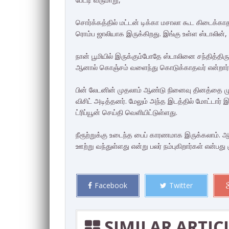
சொர்க்கத்தில் மட்டன் டிக்கா மசாலா கூட கிடைக்காதத
ரொம்ப ஜாலியாக இருக்கிறது. இங்கு உள்ள ஸ்டாலின், 
நான் பூமியில் இருக்கும்போதே ஸ்டாலினை சந்தித்திருந
ஆனால் கொஞ்சம் வளைந்து கொடுக்காதவர் என்றார்
பின் லேடனின் முதலாம் ஆண்டு நினைவு தினத்தை முன்
விசிட் அடித்தனர். மேலும் அந்த இடத்தில் மோட்டார் இன
ட்ரிப்யூன் செய்தி வெளியிட்டுள்ளது.
நீரூற்றுக்கு உடைந்த பைப் காரணமாக இருக்கலாம். 
ஊற்று வந்துள்ளது என்று பலர் நம்புகிறார்கள் என்பது க
Facebook
Twitter
SIMILAR ARTIC