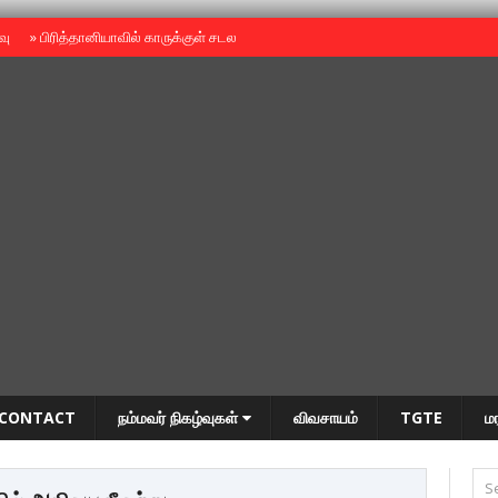
ைவு
»
பிரித்தானியாவில் காருக்குள் சடலம் -தமிழருடையதா ?
»
தியாகதீபம் அன்னை
CONTACT
நம்மவர் நிகழ்வுகள்
விவசாயம்
TGTE
ம