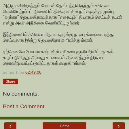
அதிமுகவிலிருந்தும் போயஸ் தோட்டத்திலிருந்தும் சசிகலா
வெளியேற்றப்பட்டநிலையில் திடீரென சில நாட்களுக்கு முன்பு
"அக்கா" ஜெயலலிதாவுக்காக "எதையும்" தியாகம் செய்யத் தயார்
என்று அவர் அறிக்கை வெளியிட்டிருந்தார்.
இந்நிலையில் சசிகலா மீதான ஒழுங்கு நடவடிக்கையை ரத்து
செய்வதாக இன்று ஜெயலலிதா அறிவித்துள்ளார்.
ஏற்கெனவே போயஸ் கார்டனில் சசிகலா குடியேறிவிட்டதாகக்
கூறப்படுகிறது. அவரது உடமைகள் அனைத்தும் திரும்ப
கொண்டுவரப்பட்டுவிட்டதாகக் கூறுகிறார்கள்.
admin
Time
02:49:00
Share
No comments:
Post a Comment
‹
›
Home