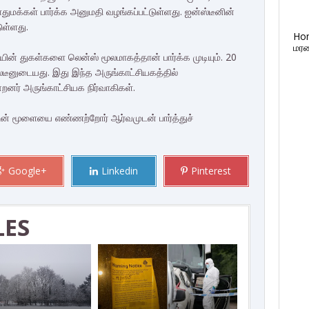
ுமக்கள் பார்க்க அனுமதி வழங்கப்பட்டுள்ளது. ஐன்ஸ்டீனின்
ுள்ளது.
Ho
மரண
் துகள்களை லென்ஸ் மூலமாகத்தான் பார்க்க முடியும். 20
டீனுடையது. இது இந்த அருங்காட்சியகத்தில்
ன்றனர் அருங்காட்சியக நிர்வாகிகள்.
ீனின் மூளையை எண்ணற்றோர் ஆர்வமுடன் பார்த்துச்
Google+
Linkedin
Pinterest
LES