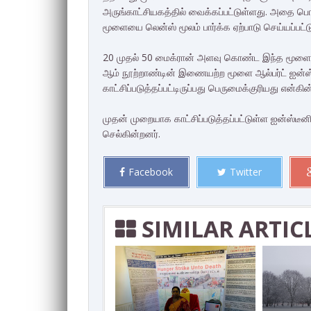
அருங்காட்சியகத்தில் வைக்கப்பட்டுள்ளது. அதை பொத
மூளையை லென்ஸ் மூலம் பார்க்க ஏற்பாடு செய்யப்பட்ட
20 முதல் 50 மைக்ரான் அளவு கொண்ட இந்த மூளையின
ஆம் நூற்றாண்டின் இணையற்ற மூளை ஆல்பர்ட் ஐன்ஸ்
காட்சிப்படுத்தப்பட்டிருப்பது பெருமைக்குரியது என்கி
முதன் முறையாக காட்சிப்படுத்தப்பட்டுள்ள ஐன்ஸ்ட
செல்கின்றனர்.
Facebook
Twitter
SIMILAR ARTIC