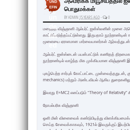
அமெரிக்க மியூசியத்தில் ஐ
UND
பொதுமக்கள்
EFIN
ED
un
BY ADMIN
15 YEARS AGO
-
0
de
மறைந்த விஞ்ஞானி ஆல்பர்ட் ஐன்ஸ்டீனின் மூளை அம
காட்சிப்படுத்தப்பட்டுள்ளது. இருபதாம் நூற்றாண்டி
fin
மூளையை ஏராளமான பார்வையாளர்கள் ஆர்வத்துடன் பா
ed
ஆல்பர்ட் ஐன்ஸ்டைன் பயன்பாட்டுக் கணிதத் திறமைக
நூற்றாண்டில் வாழ்ந்த மிக முக்கியமான விஞ்ஞானி இ
புகழ்பெற்ற சார்புக் கோட்பாட்டை முன்வைத்ததுடன், 
mechanics) மற்றும் அண்டவியல் ஆகிய துறைகளிலும் க
இவரது E=MC2 எனப்படும் “Theory of Relativity” சித்
நோபல்பரிசு விஞ்ஞானி
ஒளி மின் விளைவைக் கண்டுபிடித்து விளக்கியமைக்கா
செய்த சேவைக்காகவும், 1921ல் இவருக்குப் இயற்பிய