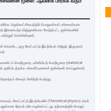
ன்ஸ்டீனின் மூளை: ஆவலாக பார்க்க வரும்
ெரிக்க அருங்காட்சிகயத்தில் பொதுமக்கள் பார்வைக்காக
ன் ஈடு இணையற்ற விஞ்ஞானியாக போற்றப்பட்ட ஐன்ஸ்டீனின்
ர்த்துச் செல்கின்றனர்.
ள் கொண்ட, ஒரு கோட்பாட்டு இயற்பியல் அறிஞர். இருபதாம்
வர்.
குவாண்டம் பொறிமுறை, புள்ளியியற் பொறிமுறை (statistical
ுறிப்பிடத்தக்க பங்களிப்புகளைச் ஐன்ஸ்டீன் செய்துள்ளார்.
தாந்தம் மிகவும் பிரசித்தி பெற்றது.
கவும், கோட்பாட்டு இயற்பியலில் (Theoretical physics) அவர்
லுக்கான நோபல் பரிசு வழங்கப்பட்டது. தற்காலத்தில் பொதுப்