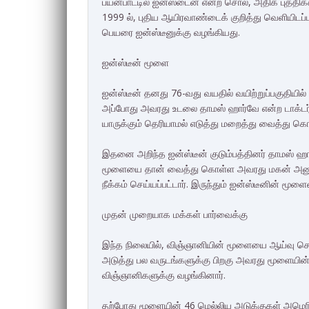
பயன்பாட்டில் ஐன்ஸ்டைன் என்ற சொல், அதிக புத்திக்
1999 ல், புதிய ஆயிரவாண்டைக் குறித்து வெளியிடப்ப
பெயரை ஐன்ஸ்டீனுக்கு வழங்கியது.
ஐன்ஸ்டீன் மூளை
ஐன்ஸ்டீன் தனது 76-வது வயதில் வயிற்றுப்பகுதியில
அப்போது அவரது உடலை தாமஸ் ஹார்வே என்ற டாக்டர
யாருக்கும் தெரியாமல் எடுத்து மறைத்து வைத்து கொ
இதனை அறிந்த ஐன்ஸ்டீன் குடும்பத்தினர் தாமஸ் ஹார
மூளையை தான் வைத்து கொள்ள அவரது மகன் அனும
நீக்கம் செய்யப்பட்டார். இருந்தும் ஐன்ஸ்டீனின் 
முதன் முறையாக மக்கள் பார்வைக்கு
இந்த நிலையில், விஞ்ஞானியின் மூளையை ஆய்வு ச
அடுத்து பல வருடங்களுக்கு பிறகு அவரது மூளையி
விஞ்ஞானிகளுக்கு வழங்கினார்.
தற்போது மூளையின் 46 மெல்லிய அடுக்குகள் அமெரிக்க