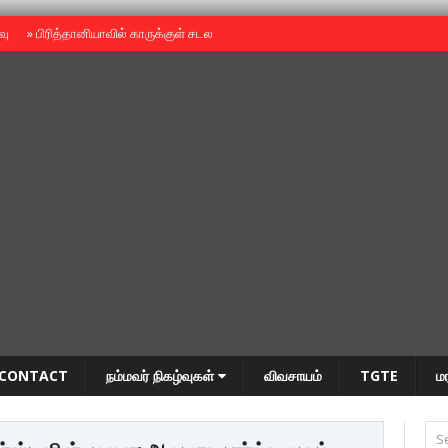
ைவு
»
பிரித்தானியாவில் காருக்குள் சடலம் -தமிழருடையதா ?
»
தியாகதீபம் அன்னை
CONTACT
நம்மவர் நிகழ்வுகள்
விவசாயம்
TGTE
ம