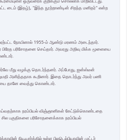
கூர்மையுள்ள ஒருவரைக் குறிக்கும் சொல்லாக மாறிவிட்டது.
ட்ட டைம் (இதழ்), "இந்த நூற்றாண்டின் சிறந்த மனிதர்" என்ற
் ஏற்பட்ட நோயினால் 1955-ம் ஆண்டு மரணம் அடைந்தார்.
் பிரேத பரிசோதனை செய்தார். அவரது அறிவு மிக்க மூளையை
ண்டார்.
்வே மீது வழக்கு தொடர்ந்தனர். அப்போது, ஐன்ஸ்டீன்
தி அளித்ததாக கூறினார். இதை தொடர்ந்து அவர் பணி
மூளையை தானே வைத்து கொண்டார்.
ெய்வதற்காக நரம்பியல் விஞ்ஞானிகள் கேட்டுக்கொண்டதை
ன் சில பகுதிகளை பரிசோதனைக்காக நரம்பியல்
ாவின் நியூயார்க்கில் உள்ள பிலடெல்பியாவின் முட்டர்